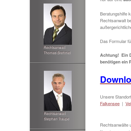
Beratungshilfe 
Rechtsanwalt be
außergerichtlich
Das Formular für
Rechtsanwalt
Thomas Brehmel
Achtung! Ein D
benötigen ein P
Downl
Unsere Standort
Falkensee
|
Ve
Rechtsanwalt
Stephan Traupe
Rechtsanwälte 