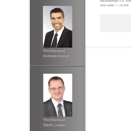
Mauersberger u.a.
zule
letztes Update:
11. Juni 2009
Rechtsanwalt
Andreas Kramer
Rechtsanwalt
Martin Lossau