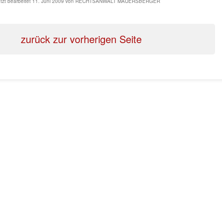
tzt bearbeitet
11. Juni 2009
von
RECHTSANWALT MAUERSBERGER
zurück zur vorherigen Seite