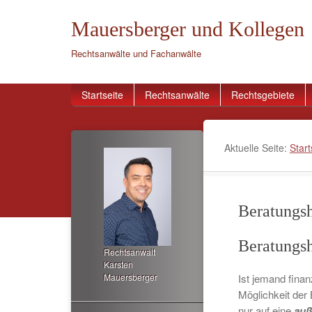
Mauersberger und Kollegen
Rechtsanwälte und Fachanwälte
Startseite
Rechtsanwälte
Rechtsgebiete
Aktuelle Seite:
Start
Beratungsh
Beratungsh
Rechtsanwalt
Karsten
Mauersberger
Ist jemand finan
Möglichkeit der
nur auf eine
auß