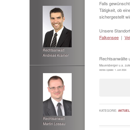
Falls gewünscht,
Tätigkeit, ob e
sichergestellt w
Unsere Standort
Falkensee
|
Ve
Rechtsanwalt
Andreas Kramer
Rechtsanwälte 
Mauersberger u.a.
zule
letztes Update:
1. Juni 2024
KATEGORIE:
AKTUEL
Rechtsanwalt
Martin Lossau