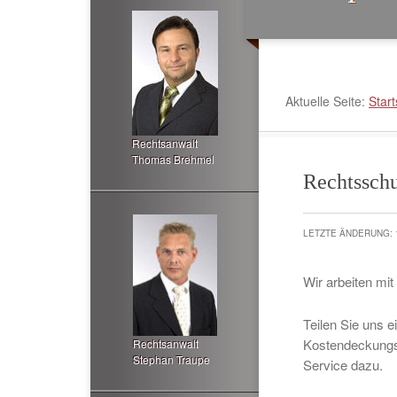
Aktuelle Seite:
Start
Rechtsanwalt
Thomas Brehmel
Rechtsschu
LETZTE ÄNDERUNG: 
Wir arbeiten mi
Teilen Sie uns e
Kostendeckungs
Rechtsanwalt
Stephan Traupe
Service dazu.