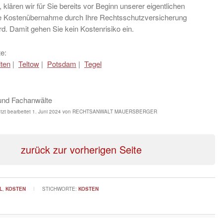
 klären wir für Sie bereits vor Beginn unserer eigentlichen
ine Kostenübernahme durch Ihre Rechtsschutzversicherung
ird. Damit gehen Sie kein Kostenrisiko ein.
e:
lten
|
Teltow
|
Potsdam
|
Tegel
und Fachanwälte
tzt bearbeitet
1. Juni 2024
von
RECHTSANWALT MAUERSBERGER
zurück zur vorherigen Seite
L
,
KOSTEN
STICHWORTE:
KOSTEN