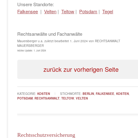
Unsere Standorte:
Falkensee
|
Velten
|
Teltow
|
Potsdam
|
Tegel
Rechtsanwälte und Fachanwälte
Mauersberger u.a.
zuletzt bearbeitet
1. Juni 2024
von
RECHTSANWALT
MAUERSBERGER
letztes Update:
1. Juni 2024
zurück zur vorherigen Seite
KATEGORIE:
KOSTEN
STICHWORTE:
BERLIN
,
FALKENSEE
,
KOSTEN
,
POTSDAM
,
RECHTSANWALT
,
TELTOW
,
VELTEN
Rechtsschutzversicherung