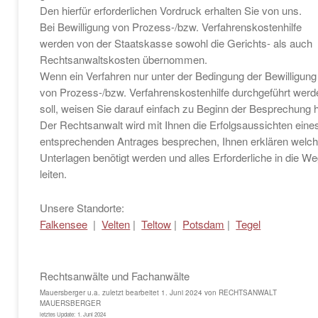
Den hierfür erforderlichen Vordruck erhalten Sie von uns.
Bei Bewilligung von Prozess-/bzw. Verfahrenskostenhilfe
werden von der Staatskasse sowohl die Gerichts- als auch
Rechtsanwaltskosten übernommen.
Wenn ein Verfahren nur unter der Bedingung der Bewilligung
von Prozess-/bzw. Verfahrenskostenhilfe durchgeführt werd
soll, weisen Sie darauf einfach zu Beginn der Besprechung h
Der Rechtsanwalt wird mit Ihnen die Erfolgsaussichten eine
entsprechenden Antrages besprechen, Ihnen erklären welc
Unterlagen benötigt werden und alles Erforderliche in die W
leiten.
Unsere Standorte:
Falkensee
|
Velten
|
Teltow
|
Potsdam
|
Tegel
Rechtsanwälte und Fachanwälte
Mauersberger u.a.
zuletzt bearbeitet
1. Juni 2024
von
RECHTSANWALT
MAUERSBERGER
letztes Update:
1. Juni 2024