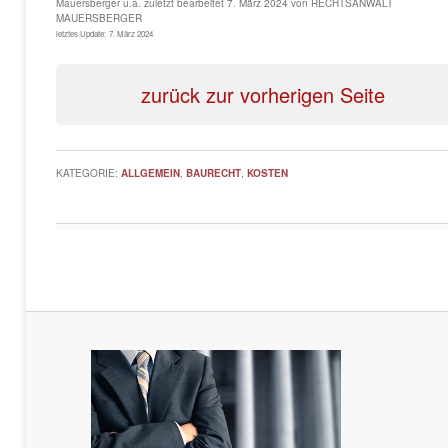
Mauersberger u.a.
zuletzt bearbeitet
7. März 2024
von
RECHTSANWALT
MAUERSBERGER
letztes Update:
7. März 2024
zurück zur vorherigen Seite
KATEGORIE:
ALLGEMEIN
,
BAURECHT
,
KOSTEN