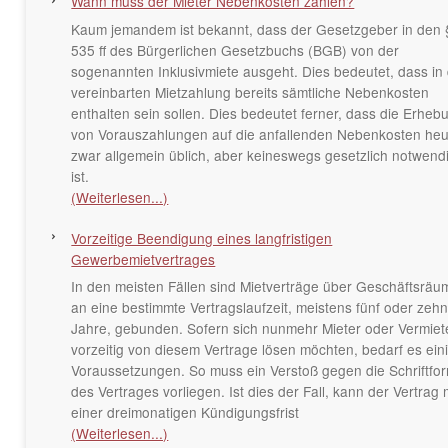
Wann muss der Mieter Nebenkosten zahlen?
Kaum jemandem ist bekannt, dass der Gesetzgeber in den 
535 ff des Bürgerlichen Gesetzbuchs (BGB) von der
sogenannten Inklusivmiete ausgeht. Dies bedeutet, dass in
vereinbarten Mietzahlung bereits sämtliche Nebenkosten
enthalten sein sollen. Dies bedeutet ferner, dass die Erheb
von Vorauszahlungen auf die anfallenden Nebenkosten heu
zwar allgemein üblich, aber keineswegs gesetzlich notwend
ist.
(Weiterlesen...)
Vorzeitige Beendigung eines langfristigen
Gewerbemietvertrages
In den meisten Fällen sind Mietverträge über Geschäftsräu
an eine bestimmte Vertragslaufzeit, meistens fünf oder zeh
Jahre, gebunden. Sofern sich nunmehr Mieter oder Vermiet
vorzeitig von diesem Vertrage lösen möchten, bedarf es ein
Voraussetzungen. So muss ein Verstoß gegen die Schriftfo
des Vertrages vorliegen. Ist dies der Fall, kann der Vertrag 
einer dreimonatigen Kündigungsfrist
(Weiterlesen...)