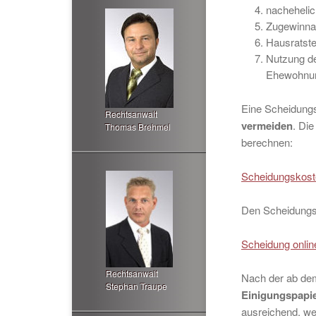
nachehelic
Zugewinna
Hausratste
Nutzung d
Ehewohnu
Eine Scheidungs
Rechtsanwalt
vermeiden
. Di
Thomas Brehmel
berechnen:
Scheidungskost
Den Scheidungsa
Scheidung onlin
Rechtsanwalt
Nach der ab de
Stephan Traupe
Einigungspapie
ausreichend, we