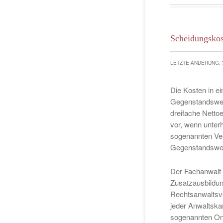
Scheidungskos
LETZTE ÄNDERUNG: 
Die Kosten in e
Gegenstandswert
dreifache Netto
vor, wenn unter
sogenannten Ver
Gegenstandswer
Der Fachanwalt 
Zusatzausbildun
Rechtsanwaltsv
jeder Anwaltska
sogenannten Onl