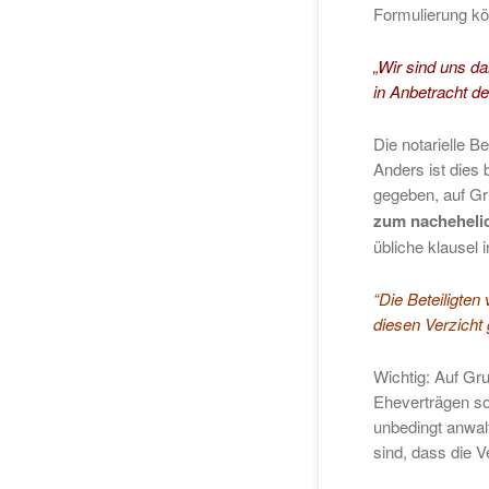
Formulierung kö
„Wir sind uns d
in Anbetracht d
Die notarielle B
Anders ist dies
gegeben, auf Gr
zum nachehelic
übliche klausel 
“Die Beteiligte
diesen Verzicht 
Wichtig: Auf Gr
Eheverträgen sol
unbedingt anwalt
sind, dass die V