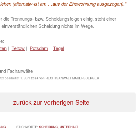
iehen (alternativ-ist am …aus der Ehewohnung ausgezogen).“
r die Trennungs- bzw. Scheidungsfolgen einig, steht einer
 einverständlichen Scheidung nichts im Wege.
e:
lten
|
Teltow
|
Potsdam
|
Tegel
und Fachanwälte
tzt bearbeitet
1. Juni 2024
von
RECHTSANWALT MAUERSBERGER
zurück zur vorherigen Seite
UNG
STICHWORTE:
SCHEIDUNG
,
UNTERHALT