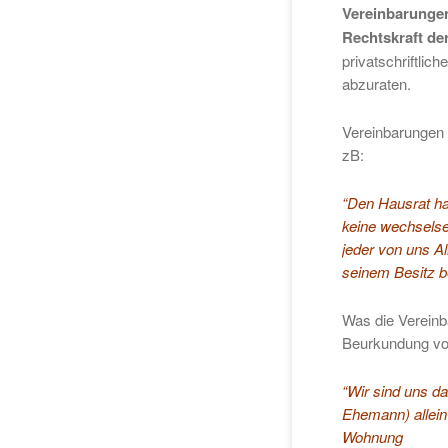
Vereinbarunge
Rechtskraft de
privatschriftlic
abzuraten.
Vereinbarungen 
zB:
“Den Hausrat hab
keine wechselse
jeder von uns A
seinem Besitz b
Was die Vereinba
Beurkundung vor
“Wir sind uns d
Ehemann) allein
Wohnung