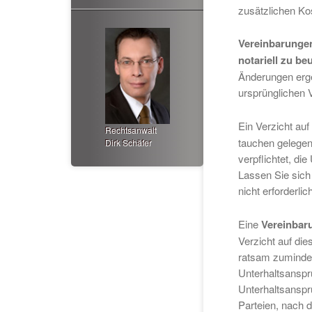
zusätzlichen Ko
Vereinbarungen
notariell zu b
Änderungen erge
ursprünglichen 
Ein Verzicht auf
Rechtsanwalt
tauchen gelegent
Dirk Schäfer
verpflichtet, di
Lassen Sie sich 
nicht erforderlic
Eine
Vereinbar
Verzicht auf di
ratsam zumindes
Unterhaltsanspr
Unterhaltsanspr
Parteien, nach 