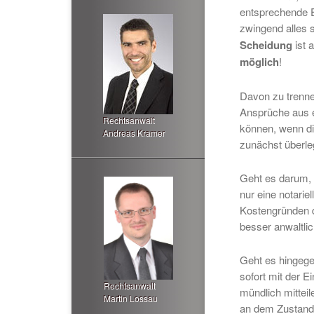
entsprechende Ei
zwingend alles s
Scheidung
ist 
möglich
!
Davon zu trennen
Ansprüche aus e
Rechtsanwalt
können, wenn di
Andreas Kramer
zunächst überle
Geht es darum, 
nur eine notarie
Kostengründen d
besser anwaltlic
Geht es hingege
sofort mit der 
Rechtsanwalt
mündlich mitteil
Martin Lossau
an dem Zustande