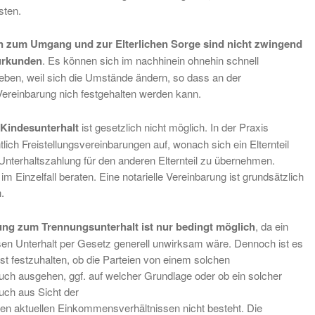
sten.
 zum Umgang und zur Elterlichen Sorge sind nicht zwingend
eurkunden
. Es können sich im nachhinein ohnehin schnell
ben, weil sich die Umstände ändern, so dass an der
Vereinbarung nich festgehalten werden kann.
Kindesunterhalt
ist gesetzlich nicht möglich. In der Praxis
lich Freistellungsvereinbarungen auf, wonach sich ein Elternteil
e Unterhaltszahlung für den anderen Elternteil zu übernehmen.
im Einzelfall beraten. Eine notarielle Vereinbarung ist grundsätzlich
h.
ung zum Trennungsunterhalt ist nur bedingt möglich
, da ein
esen Unterhalt per Gesetz generell unwirksam wäre. Dennoch ist es
t festzuhalten, ob die Parteien von einem solchen
uch ausgehen, ggf. auf welcher Grundlage oder ob ein solcher
uch aus Sicht der
den aktuellen Einkommensverhältnissen nicht besteht. Die