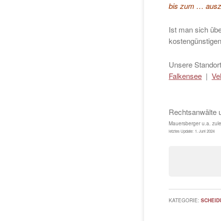
bis zum … ausz
Ist man sich übe
kostengünstigen
Unsere Standort
Falkensee
|
Ve
Rechtsanwälte 
Mauersberger u.a.
zule
letztes Update:
1. Juni 2024
KATEGORIE:
SCHEID