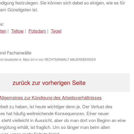
digung festzulegen. Sie können sich dabei so einigen, wie es für
 am Günstigsten ist.
e:
lten
|
Teltow
|
Potsdam
|
Tegel
und Fachanwälte
tzt bearbeitet
8. März 2014
von
RECHTSANWALT MAUERSBERGER
zurück zur vorherigen Seite
Allgemeines zur Kündigung des Arbeitsverhältnisses
rbeit zu haben, ist heute wichtiger denn je. Der Verlust des
zes hat häufig weitreichende Konsequenzen. Einer neuer
z steht vielleicht in Aussicht, aber ob man dort von Beginn an eine
rgütung erhält, ist fraglich. Um so länger man beim alten
 war, umso mehr Schutz bietet