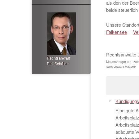
als den der Been
beide steuerlich
Unsere Standort
Falkensee
|
Ve
Rechtsanwälte 
Rechtsanwalt
Mauersberger u.a.
zule
Dirk Schäfer
letztes Update:
8. März 2014
Kündigung/
Eine gute A
Arbeitsplat
Arbeitsplat
adäquate Ve
Arbeitgeber