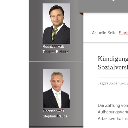
Aktuelle Seite:
Start
Rechtsanwalt
Thomas Brehmel
Kündigung
Sozialvers
LETZTE ÄNDERUNG: 
Die Zahlung von
Rechtsanwalt
Aufhebungsvertr
Stephan Traupe
Arbeitsverhältn