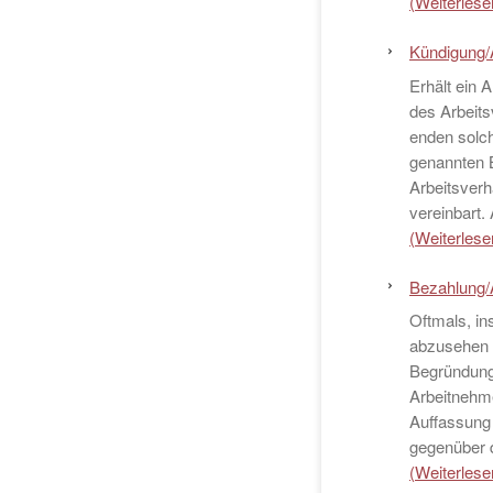
(Weiterlesen
Kündigung/
Erhält ein 
des Arbeits
enden solch
genannten 
Arbeitsverh
vereinbart
(Weiterlesen
Bezahlung/
Oftmals, in
abzusehen i
Begründung
Arbeitnehme
Auffassung 
gegenüber d
(Weiterlesen