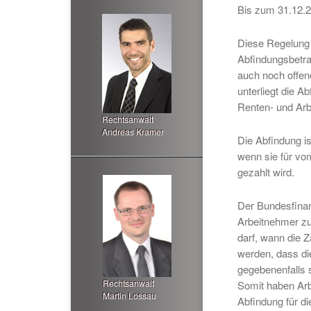
Bis zum 31.12.2
Diese Regelung 
Abfindungsbetr
auch noch offen
unterliegt die A
Renten- und Arb
Rechtsanwalt
Andreas Kramer
Die Abfindung is
wenn sie für vom
gezahlt wird.
Der Bundesfinan
Arbeitnehmer zu
darf, wann die Z
werden, dass die
gegebenenfalls s
Rechtsanwalt
Somit haben Arb
Martin Lossau
Abfindung für d