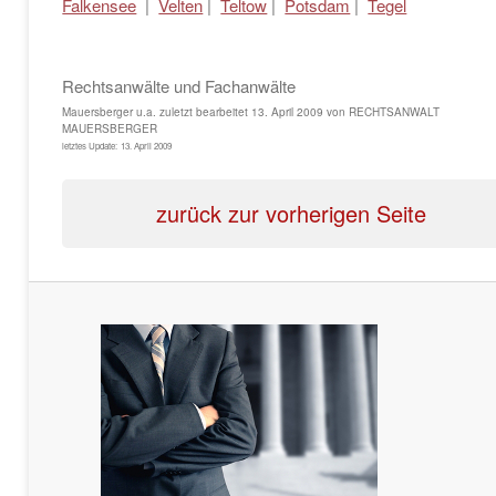
Falkensee
|
Velten
|
Teltow
|
Potsdam
|
Tegel
Rechtsanwälte und Fachanwälte
Mauersberger u.a.
zuletzt bearbeitet
13. April 2009
von
RECHTSANWALT
MAUERSBERGER
letztes Update:
13. April 2009
zurück zur vorherigen Seite