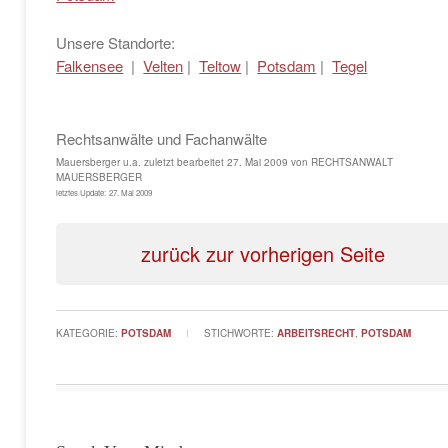
Unsere Standorte:
Falkensee
|
Velten
|
Teltow
|
Potsdam
|
Tegel
Rechtsanwälte und Fachanwälte
Mauersberger u.a.
zuletzt bearbeitet
27. Mai 2009
von
RECHTSANWALT
MAUERSBERGER
letztes Update:
27. Mai 2009
zurück zur vorherigen Seite
KATEGORIE:
POTSDAM
STICHWORTE:
ARBEITSRECHT
,
POTSDAM