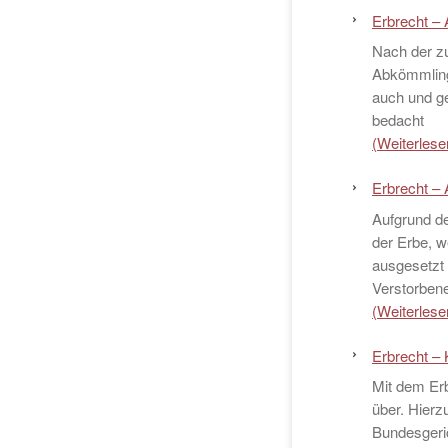
Erbrecht – 
Nach der z
Abkömmlinge
auch und ge
bedacht
(Weiterlesen
Erbrecht – 
Aufgrund d
der Erbe, w
ausgesetzt
Verstorben
(Weiterlesen
Erbrecht – 
Mit dem Erb
über. Hierz
Bundesgeric