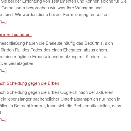
 Sie bei der Errichtung von Testamenten und können solche für Sie
n. Gemeinsam besprechen wir, was Ihre Wünsche und
en sind. Wir werden diese bei der Formulierung umsetzen.
...)
rliner Testament
eschließung haben die Eheleute häufig das Bedürfnis, sich
 für den Fall des Todes des einen Ehegatten abzusichern,
re eine mögliche Erbauseinandersetzung mit Kindern zu
 Der Gesetzgeber
...)
nach Scheidung gegen die Erben
ach Scheidung gegen die Erben Obgleich nach der aktuellen
ein lebenslanger nachehelicher Unterhaltsanspruch nur noch in
len in Betracht kommt, kann sich die Problematik stellen, dass
t
...)