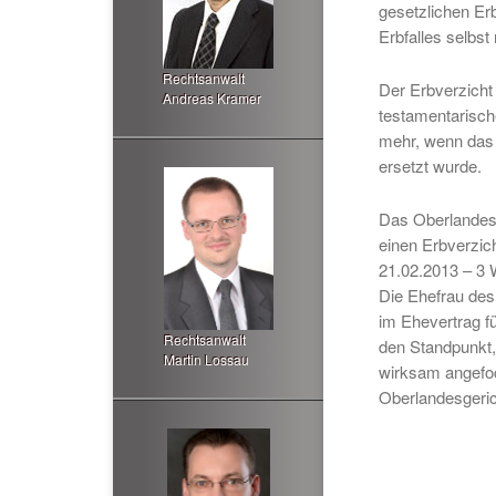
gesetzlichen Er
Erbfalles selbst
Rechtsanwalt
Der Erbverzicht
Andreas Kramer
testamentarisch
mehr, wenn das
ersetzt wurde.
Das Oberlandesg
einen Erbverzi
21.02.2013 – 3 
Die Ehefrau des
im Ehevertrag fü
Rechtsanwalt
den Standpunkt,
Martin Lossau
wirksam angefoc
Oberlandesgerich