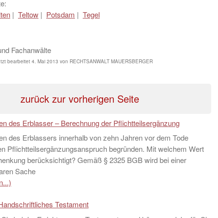
e:
lten
|
Teltow
|
Potsdam
|
Tegel
und Fachanwälte
tzt bearbeitet
4. Mai 2013
von
RECHTSANWALT MAUERSBERGER
zurück zur vorherigen Seite
n des Erblasser – Berechnung der Pflichtteilsergänzung
n des Erblassers innerhalb von zehn Jahren vor dem Tode
en Pflichtteilsergänzungsanspruch begründen. Mit welchem Wert
chenkung berücksichtigt? Gemäß § 2325 BGB wird bei einer
aren Sache
...)
Handschriftliches Testament