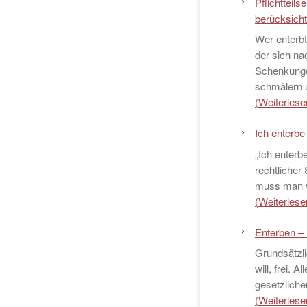
Pflichttei
berücksicht
Wer enterbt 
der sich na
Schenkunge
schmälern 
(Weiterlesen
Ich enterbe
„Ich enterb
rechtlicher
muss man 
(Weiterlesen
Enterben – P
Grundsätzli
will, frei. 
gesetzliche
(Weiterlesen