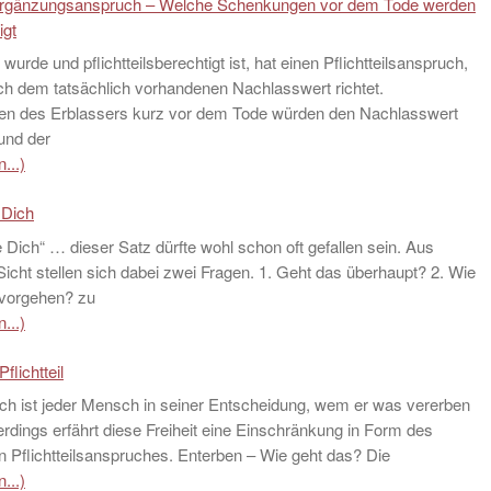
lsergänzungsanspruch – Welche Schenkungen vor dem Tode werden
igt
wurde und pflichtteilsberechtigt ist, hat einen Pflichtteilsanspruch,
ch dem tatsächlich vorhandenen Nachlasswert richtet.
n des Erblassers kurz vor dem Tode würden den Nachlasswert
und der
...)
 Dich
e Dich“ … dieser Satz dürfte wohl schon oft gefallen sein. Aus
 Sicht stellen sich dabei zwei Fragen. 1. Geht das überhaupt? 2. Wie
vorgehen? zu
...)
flichtteil
ch ist jeder Mensch in seiner Entscheidung, wem er was vererben
Allerdings erfährt diese Freiheit eine Einschränkung in Form des
n Pflichtteilsanspruches. Enterben – Wie geht das? Die
...)