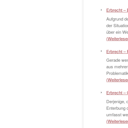
Erbrecht – 
Aufgrund de
der Situatio
über ein We
(Weiterlesen
Erbrecht – P
Gerade wen
aus mehrere
Problematik
(Weiterlesen
Erbrecht –
Derjenige, 
Enterbung de
umfasst wer
(Weiterlesen