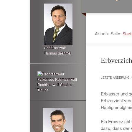
Aktuelle Seite:
Start
Rechtsanwalt
Thomas Brehmel
Erbverzich
LETZTE ÄNDERUNG: 
Rechtsanwalt Stephan
Traupe
Erblasser und g
Erbverzicht vere
Häufig erfolgt 
Ein Erbverzicht 
dazu, dass der 