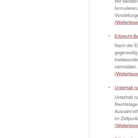
Wir beraten
formuliere
Vorstellung
(Weiterlesen
Erbrecht-Be
Nach der Eh
gegenseitig
insbesonde
vermeiden.
(Weiterlesen
Unterhalt 
Unterhalt n
Rechtslage 
Ausnahmefäl
im Zeitpunk
(Weiterlesen