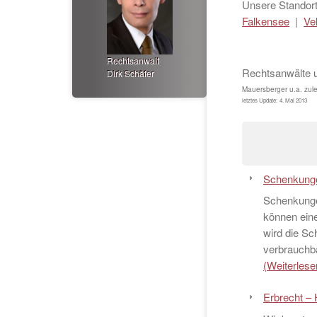
Unsere Standort
Falkensee
|
Ve
Rechtsanwalt
Rechtsanwälte 
Dirk Schäfer
Mauersberger u.a.
zule
letztes Update:
4. Mai 2013
Schenkunge
Schenkunge
können ein
wird die S
verbrauchb
(Weiterlesen
Erbrecht – 